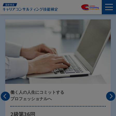
働く人の人生にコミットする
2
プロフェッショナルへ
情
2級第36回
キ