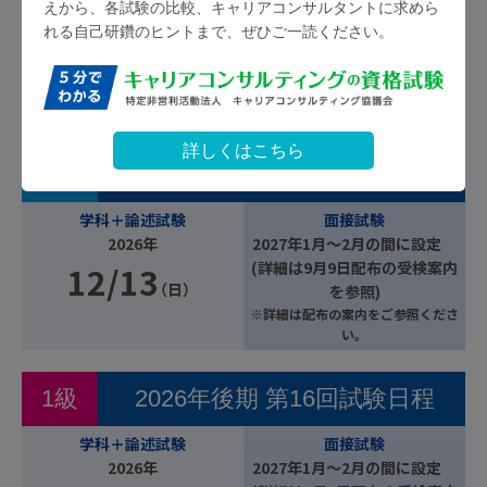
えから、各試験の比較、キャリアコンサルタントに求めら
れる自己研鑽のヒントまで、ぜひご一読ください。
試験日程
詳しくはこちら
2026年後期 第37回試験日程
2級
学科＋論述試験
面接試験
2026年
2027年1月～2月の間に設定
(詳細は9月9日配布の受検案内
12/13
（日）
を参照)
※詳細は配布の案内をご参照くださ
い。
2026年後期 第16回試験日程
1級
学科＋論述試験
面接試験
2026年
2027年1月～2月の間に設定