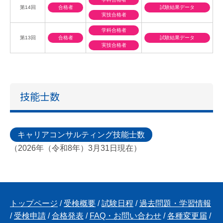
第14回
合格者
試験結果データ
実技合格者
学科合格者
第13回
合格者
試験結果データ
実技合格者
技能士数
キャリアコンサルティング技能士数
（2026年（令和8年）3月31日現在）
トップページ
/
受検概要
/
試験日程
/
過去問題・学習情報
/
受検申請
/
合格発表
/
FAQ・お問い合わせ
/
各種変更届
/