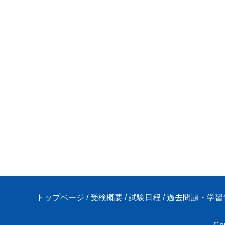
トップページ
/
受検概要
/
試験日程
/
過去問題・学習