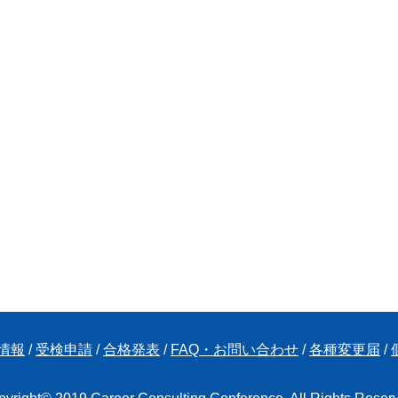
情報
/
受検申請
/
合格発表
/
FAQ・お問い合わせ
/
各種変更届
/