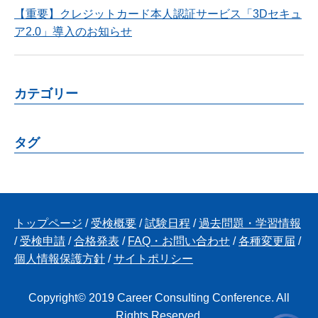
【重要】クレジットカード本人認証サービス「3Dセキュ
ア2.0」導入のお知らせ
カテゴリー
タグ
トップページ
/
受検概要
/
試験日程
/
過去問題・学習情報
/
受検申請
/
合格発表
/
FAQ・お問い合わせ
/
各種変更届
/
個人情報保護方針
/
サイトポリシー
Copyright© 2019 Career Consulting Conference. All
Rights Reserved.