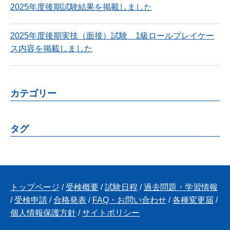
2025年度後期試験結果を掲載しました
2025年度後期実技（面接）試験 1級ロールプレイケー
ス内容を掲載しました
カテゴリー
タグ
トップページ
/
受検概要
/
試験日程
/
過去問題・学習情報
/
受検申請
/
合格発表
/
FAQ・お問い合わせ
/
各種変更届
/
個人情報保護方針
/
サイトポリシー