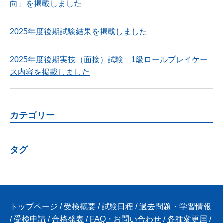
向」を掲載しました
2025年度後期試験結果を掲載しました
2025年度後期実技（面接）試験 1級ロールプレイケー
ス内容を掲載しました
カテゴリー
タグ
トップページ
/
受検概要
/
試験日程
/
過去問題・学習情報
/
受検申請
/
合格発表
/
FAQ・お問い合わせ
/
各種変更届
/