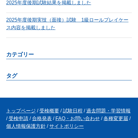
2025年度後期試験結果を掲載しました
2025年度後期実技（面接）試験 1級ロールプレイケー
ス内容を掲載しました
カテゴリー
タグ
トップページ
/
受検概要
/
試験日程
/
過去問題・学習情報
/
受検申請
/
合格発表
/
FAQ・お問い合わせ
/
各種変更届
/
個人情報保護方針
/
サイトポリシー